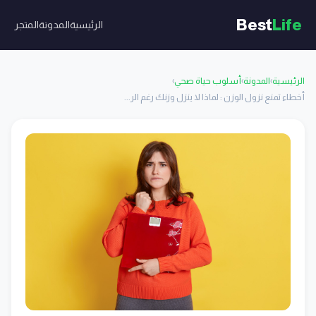
Best
Life
الرئيسية
المدونة
المتجر
الرئيسية
›
المدونة
›
أسلوب حياة صحي
›
أخطاء تمنع نزول الوزن : لماذا لا ينزل وزنك رغم الر...