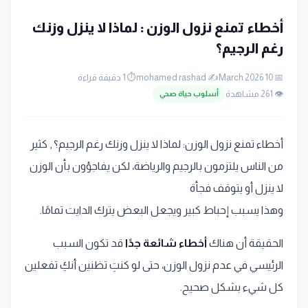
أخطاء تمنع نزول الوزن : لماذا لا ينزل وزنك
رغم الرجيم؟
📅 10 March 2026
✍️ mohamed rashad
⏱️ 1 دقيقة قراءة
👁️ 261 مشاهدة
أسلوب حياة صحي
أخطاء تمنع نزول الوزن: لماذا لا ينزل وزنك رغم الرجيم؟ , كثير
من الناس يلتزمون بالرجيم والرياضة، لكن يفاجؤون بأن الوزن
لا ينزل أو يتوقف فجأة
وهذا يسبب إحباط كبير ويجعل البعض يترك الدايت تمامًا.
الحقيقة أن هناك
أخطاء شائعة جدًا
قد تكون السبب
الرئيسي في عدم نزول الوزن، حتى لو كنتِ تظنين أنكِ تفعلين
كل شيء بشكل صحيح.