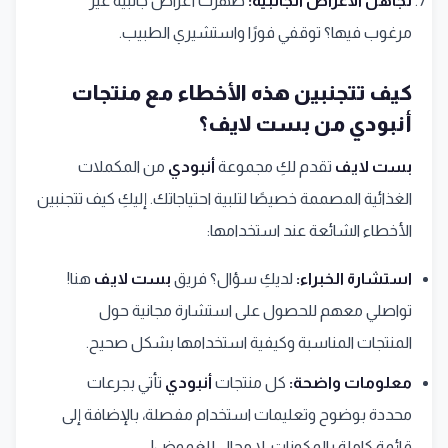
تجاهل الأعراض الجانبية:
ظهرت أعراض جانبية غير
مرغوب فيها؟ توقفي فورًا واستشيري الطبيب.
كيف تتجنبين هذه الأخطاء مع منتجات
أنبودي من بست لايف؟
بست لايف
تقدم لكِ مجموعة
أنبودي
من المكملات
الغذائية المصممة خصيصًا لتلبية احتياجاتك. إليكِ كيف تتجنبين
الأخطاء الشائعة عند استخدامها:
استشارة الخبراء:
لديكِ سؤال؟ فريق
بست لايف
هنا!
تواصلي معهم للحصول على استشارة مجانية حول
المنتجات المناسبة وكيفية استخدامها بشكل صحيح.
معلومات واضحة:
كل منتجات
أنبودي
تأتي بجرعات
محددة بوضوح وتعليمات استخدام مفصلة، بالإضافة إلى
قائمة كاملة بالمكونات. لا مجال للغموض!