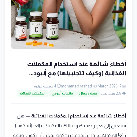
أخطاء شائعة عند استخدام المكملات
الغذائية (وكيف تتجنبينها) مع أنبود...
📅 17 March 2026
✍️ mohamed rashad
⏱️ 4 دقيقة قراءة
👁️ 237 مشاهدة
صحة وجمال
منتجات أنبودي
المكملات الغذائية
أخطاء شائعة عند استخدام المكملات الغذائية
— هل
تسعين إلى تعزيز صحتك وجمالك بالمكملات الغذائية؟ هذا
رائع! المكملات، إذا استخدمت بحكمة، يمكن أن تكون إضافة