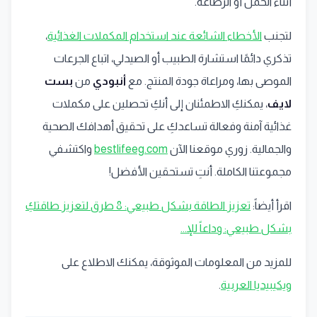
أثناء الحمل أو الرضاعة.
لتجنب
الأخطاء الشائعة عند استخدام المكملات الغذائية
،
تذكري دائمًا استشارة الطبيب أو الصيدلي، اتباع الجرعات
الموصى بها، ومراعاة جودة المنتج. مع
أنبودي
من
بست
لايف
، يمكنكِ الاطمئنان إلى أنكِ تحصلين على مكملات
غذائية آمنة وفعالة تساعدكِ على تحقيق أهدافك الصحية
والجمالية. زوري موقعنا الآن
bestlifeeg.com
واكتشفي
مجموعتنا الكاملة. أنتِ تستحقين الأفضل!
اقرأ أيضاً:
تعزيز الطاقة بشكل طبيعي: 8 طرق لتعزيز طاقتكِ
بشكل طبيعي: وداعاً للإ...
للمزيد من المعلومات الموثوقة، يمكنك الاطلاع على
ويكيبيديا العربية
.