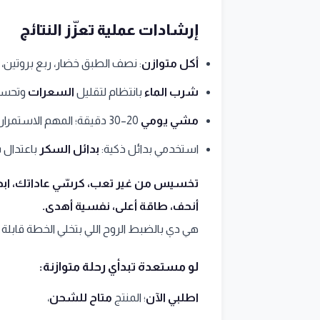
إرشادات عملية تعزّز النتائج
أكل متوازن
: نصف الطبق خضار، ربع بروتين، 
شرب الماء
بانتظام لتقليل
السعرات
وتحسي
مشي يومي
20–30 دقيقة؛ المهم الاستمرارية.
استخدمي بدائل ذكية:
بدائل السكر
باعتدال ب
تخسيس من غير تعب، كرسّي عاداتك، ابدئي
أنحف، طاقة أعلى، نفسية أهدى.
هي دي بالضبط الروح اللي بتخلي الخطة قابلة لل
لو مستعدة تبدأي رحلة متوازنة:
اطلبي الآن
؛ المنتج
متاح للشحن
،