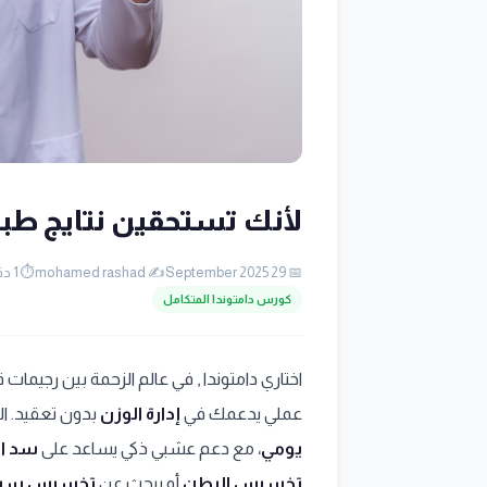
لأنك تستحقين نتايج طبيع
📅 29 September 2025
✍️ mohamed rashad
⏱️ 1 دقيقة قراءة
كورس دامتوندا المتكامل
اختاري دامتوندا , في عالم الزحمة بين رجيمات
عملي يدعمك في
إدارة الوزن
بدون تعقيد. ال
يومي
، مع دعم عشبي ذكي يساعد على
سد ال
تخسيس البطن
أو يبحث عن
تخسيس سري