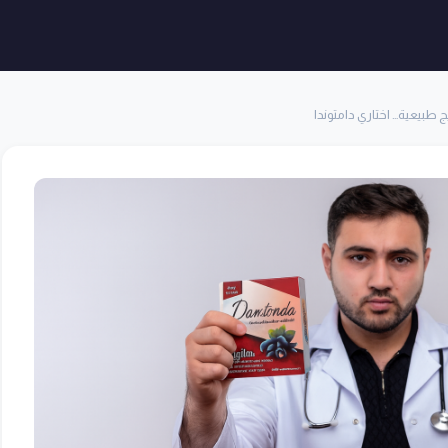
 طبيعية… اختاري دامتوندا