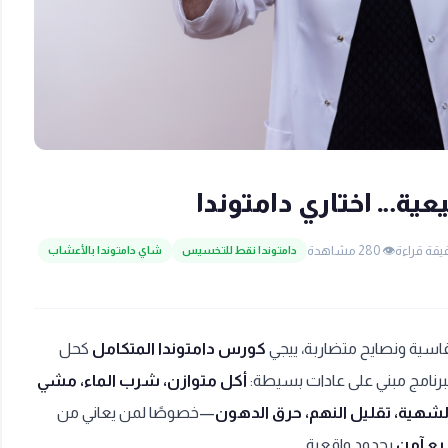
ية… اختاري دامتوندا
👁️ 280 مشاهدة
دامتوندا نقط للتخسيس
شاي دامتوندا بالأعشاب
 قاسية ونصايح متضاربة، ييجي
كورس دامتوندا المتكامل
كحل
برنامج مبني على عادات بسيطة:
أكل متوازن، شرب الماء، مشي
شهية، تقليل النهم، حرق الدهون
—خصوصًا لمن يعاني من
ع آمن
بحدود واقعية .