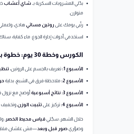
بدّلي المشروبات السكرية بـ
شاي أعشاب
ضم
متوازن.
رتّبي يومك على
روتين مسائي
هادي، واعملي
استخدمي أدوات إدارة الجوع: ماء كفاية، سن
الكورس وخطة 30 يوم: خطوة بخطوة
الأسبوع 1:
تعريف بالجسم على الروتين،
تنظي
الأسبوع 2:
ملاحظة فرق في الشبع، بداية
حر
الأسبوع 3:
نتائج أسبوعية
أوضح مع نزول ف
الأسبوع 4:
تركيز على
تثبيت الوزن
وتخفيف أي 
خلال الشهر، سجّلي
قياس محيط الخصر
، و
وصوّري
صور قبل وبعد
—مش علشان مقارنة 