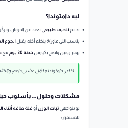
ليه دامتوندا؟
يدعم
تنحيف طبيعي
بعيد عن الحرمان، ويركّ
يناسب اللي عاوز/ة ينظم أكله، يقلل
الجوع ا
يوفر روتين واضح بكورس
خطة 30 يوم
مع
ج
تذكير: دامتوندا مكمّل عشبي داعم، والنت
مشكلات وحلول… بأسلوب حياة
لو بتواجهي
ثبات الوزن
أو
قلة طاقة أثناء ال
للاستمرار: