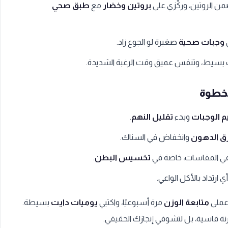
ن الروتين، وركّزي على
بروتين وخضار
مع
طبق صحي
وجبات صحية
صغيرة لو الجوع زاد.
اك بسيط، وتنفس عميق وقت الرغبة الشديدة.
م الوجبات
وبدء
تقليل النهم
.
ق الدهون
وانخفاض في السناك.
ي المقاسات، خاصة في
تخسيس البطن
.
ارتداد بالأكل الواعي.
اعملي
متابعة الوزن
مرة أسبوعيًا، واكتبي
يوميات دايت
بسيطة.
قاسية، بل لتشوفي إنجازك الحقيقي.