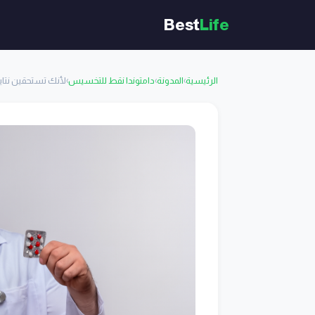
Best
Life
الرئيسية
›
المدونة
›
دامتوندا نقط للتخسيس
›
لأنك تستحقين نتايج