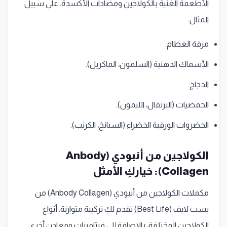
الأطعمة الغنية بالكولاجين ومضادات الأكسدة. على سبيل
المثال:
مرقة العظام.
الأسماك الدهنية (السلمون، الماكريل).
الدجاج.
الحمضيات (البرتقال، الليمون).
الخضروات الورقية الخضراء (السبانخ، الكرنب).
الكولاجين من أنبودي (Anbody
Collagen): خياركِ الأمثل
مكملات الكولاجين من أنبودي (Anbody Collagen) من
بست لايف (Best Life) تقدم لكِ تركيبة متوازنة. أنواع
الكولاجين المختلفة، بالإضافة إلى فيتامينات ومعادن أخرى.