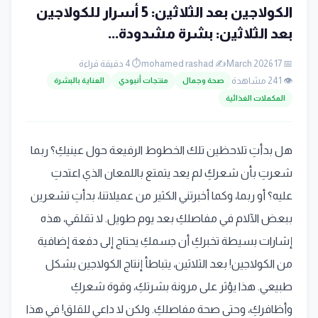
الكولاجين بعد الثلاثين: 5 أسرار للكولاجين
بعد الثلاثين: بشرة مشدودة...
📅 17 March 2026
✍️ mohamed rashad
⏱️ 4 دقيقة قراءة
👁️ 241 مشاهدة
صحة وجمال
منتجات أنبودي
العناية بالبشرة
المكملات الغذائية
هل بدأتِ تلاحظين تلك الخطوط الرفيعة حول عينيكِ؟ ربما
شعرتِ بأن شعركِ لم يعد يتمتع باللمعان الذي اعتدتِ
عليه؟ أو ربما، وكما أخبرتني الكثير من عميلاتنا، بدأتِ تشعرين
ببعض الآلام في مفاصلكِ بعد يوم طويل. لا تقلقي، هذه
إشارات بسيطة تخبركِ أن جسمكِ يحتاج إلى دفعة إضافية
من الكولاجين! بعد الثلاثين، يتباطأ إنتاج الكولاجين بشكل
طبيعي. هذا يؤثر على مرونة بشرتكِ، وقوة شعركِ
وأظافركِ، وحتى صحة مفاصلكِ. ولكن لا داعي للقلق! في هذا