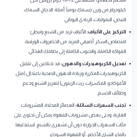
كيلوجرام من وزن جسمكِ يومياً. أمثلة: الدجاج، السمك،
البيض، البقوليات، الزبادي اليوناني.
التركيز على الألياف:
الألياف تزيد من الشبع وتبطئ
امتصاص السكر. أضيفي المزيد من الخضروات الورقية،
الفواكه الكاملة، والحبوب الكاملة إلى نظامكِ الغذائي.
تعديل الكربوهيدرات والدهون:
قد تحتاجين إلى تقليل
الكربوهيدرات المكررة وزيادة الدهون الصحية باعتدال (مثل
الأفوكادو، المكسرات، زيت الزيتون) لتعزيز الشبع ودعم
وظائف الجسم.
تجنب السعرات السائلة:
العصائر المحلاة، المشروبات
الغازية، وحتى بعض مشروبات القهوة يمكن أن تحتوي على
مئات السعرات الحرارية دون أن تشعري بالشبع. استبدليها
بالماء، الشاي الأخضر، أو القهوة السوداء.