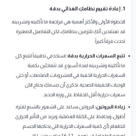
1. إعادة تقييم نظامكِ الغذائي بدقة
الخطوة الأولى والأكثر أهمية هي مراجعة ما تأكلينه وتشربينه.
قد تعتقدين أنكِ تلتزمين بنظامكِ، لكن التفاصيل الصغيرة
تحدث فرقاً كبيراً.
تتبع السعرات الحرارية بدقة:
استخدمي تطبيقاً لتتبع كل
ما تأكلينه وتشربينه لمدة أسبوع. قد تتفاجئين بكمية
السعرات الحرارية الخفية في المشروبات، الصلصات، أو حتى
الوجبات الخفيفة الصحية. تذكري أن جسمكِ يحتاج الآن
سعرات حرارية أقل للحفاظ على وزنه الجديد.
زيادة البروتين:
البروتين يساعد على الشعور بالشبع لفترة
أطول، ويحافظ على الكتلة العضلية، ويزيد من التأثير الحراري
للطعام (أي كمية السعرات الحرارية التي يحتاجها الجسم
لهضم الطعام). استهدفي 1.2-1.6 جرام بروتين لكل