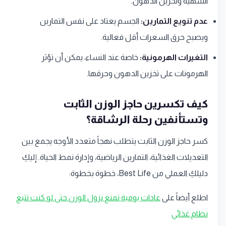
الشهية وتخزين الدهون.
عدم تنويع التمارين:
الجسم يعتاد على نفس التمارين
ويصبح حرق السعرات أقل فعالية.
التغيرات الهرمونية:
خاصة عند النساء، يمكن أن تؤثر
الهرمونات على تخزين الدهون وحرقها.
كيف تكسرين حاجز الوزن الثابت
وتستأنفين رحلة الرشاقة؟
كسر حاجز الوزن الثابت يتطلب نهجاً متعدد الأوجه يجمع بين
التعديلات الغذائية، التمارين الرياضية، وإدارة نمط الحياة. إليكِ
دليلكِ العملي من Best Life، خطوة بخطوة:
اطلع أيضاً على
عادات يومية تمنع نزول الوزن حتى لو كنت تتبع
نظام غذائي