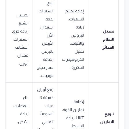
تتبع
إعادة تقييم
السعرات
تحسين
السعرات،
بدقة،
الشبع،
زيادة
استبدال
تعديل
زيادة حرق
البروتين
الأرز
النظام
السعرات،
والألياف،
الأبيض
الغذائي
استئناف
تقليل
بالبرغل،
فقدان
الكربوهيدرات
إضافة
الوزن.
المكررة.
صدر دجاج
للوجبات.
رفع أوزان
خفيفة 3
بناء
إضافة
مرات
العضلات،
تمارين القوة،
تنويع
أسبوعياً،
زيادة
HIIT، زيادة
التمارين
المشي
الأيض،
النشاط