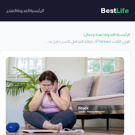
Best
Life
الرئيسية
المدونة
المتجر
الرئيسية
›
المدونة
›
صحة وجمال
›
الوزن الثابت (Plateau): دليلكِ الشامل لكسر حاجز عد...