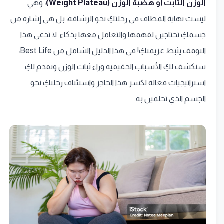
الوزن الثابت أو هضبة الوزن (Weight Plateau)
، وهي
ليست نهاية المطاف في رحلتكِ نحو الرشاقة، بل هي إشارة من
جسمكِ تحتاجين لفهمها والتعامل معها بذكاء. لا تدعي هذا
التوقف يثبط عزيمتكِ! في هذا الدليل الشامل من Best Life،
سنكشف لكِ الأسباب الحقيقية وراء ثبات الوزن ونقدم لكِ
استراتيجيات فعالة لكسر هذا الحاجز واستئناف رحلتكِ نحو
الجسم الذي تحلمين به.