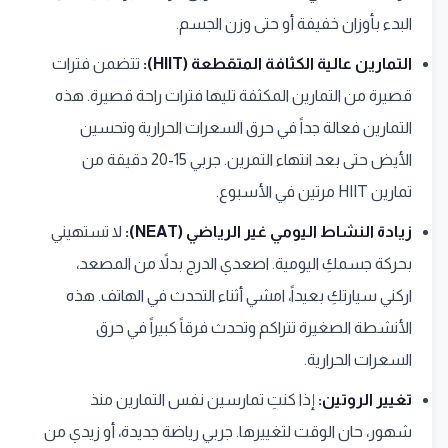
البدء بأوزان خفيفة أو حتى وزن الجسم.
التمارين عالية الكثافة المتقطعة (HIIT):
تتضمن فترات
قصيرة من التمارين المكثفة تليها فترات راحة قصيرة. هذه
التمارين فعالة جداً في حرق السعرات الحرارية وتحسين
الأيض حتى بعد انتهاء التمرين. جربي 15-20 دقيقة من
تمارين HIIT مرتين في الأسبوع.
زيادة النشاط اليومي غير الرياضي (NEAT):
لا تستهيني
بحركة جسمكِ اليومية. اصعدي الدرج بدلاً من المصعد،
اركني سيارتكِ بعيداً، امشي أثناء التحدث في الهاتف. هذه
الأنشطة الصغيرة تتراكم وتحدث فرقاً كبيراً في حرق
السعرات الحرارية.
تغيير الروتين:
إذا كنتِ تمارسين نفس التمارين منذ
شهور، حان الوقت لتغييرها. جربي رياضة جديدة، أو زيدي من