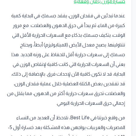
خسارة الوزن بأمان وفعالية
عندما تبدئين في فقدان الوزن، يفقد جسمكِ في البداية كمية
كبيرة من الماء، ثم يبدأ في حرق الدهون والعضلات. مع مرور
الوقت، يتكيف جسمكِ بذكاء مع السعرات الحرارية الأقل التي
تتناولينها. يصبح معدل الأيض (الميتابوليزم) أبطأ، ويحتاج
جسمكِ إلى سعرات حرارية أقل للحفاظ على وزنه الجديد. هذا
يعني أن السعرات الحرارية التي كانت كافية لإنقاص الوزن في
البداية، قد لا تكون كافية الآن لإحداث فرق. بالإضافة إلى ذلك،
قد تفقدين بعض الكتلة العضلية خلال عملية فقدان الوزن،
والعضلات تحرق سعرات حرارية أكثر من الدهون، مما يقلل من
إجمالي حرق السعرات الحرارية اليومي.
من واقع خبرتنا في Best Life، نلاحظ أن العديد من النساء
المصريات والعربيات يواجهن هذه المشكلة بعد خسارة أول 5-