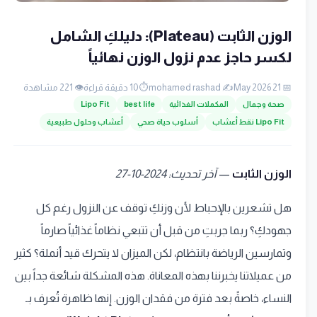
الوزن الثابت (Plateau): دليلكِ الشامل
لكسر حاجز عدم نزول الوزن نهائياً
📅 21 May 2026
✍️ mohamed rashad
⏱️ 10 دقيقة قراءة
👁️ 221 مشاهدة
صحة وجمال
المكملات الغذائية
best life
Lipo Fit
Lipo Fit نقط أعشاب
أسلوب حياة صحي
أعشاب وحلول طبيعية
الوزن الثابت
—
آخر تحديث: 2024-10-27
هل تشعرين بالإحباط لأن وزنكِ توقف عن النزول رغم كل
جهودكِ؟ ربما جربتِ من قبل أن تتبعي نظاماً غذائياً صارماً
وتمارسين الرياضة بانتظام، لكن الميزان لا يتحرك قيد أنملة؟ كثير
من عميلاتنا يخبرننا بهذه المعاناة. هذه المشكلة شائعة جداً بين
النساء، خاصةً بعد فترة من فقدان الوزن. إنها ظاهرة تُعرف بـ