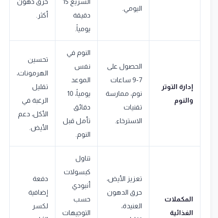
السريع 15
حرق دهون
اليومي.
دقيقة
أكثر.
يومياً.
النوم في
تحسين
الحصول على
نفس
الهرمونات،
7-9 ساعات
الموعد
إدارة التوتر
تقليل
نوم، ممارسة
يومياً، 10
والنوم
الرغبة في
تقنيات
دقائق
الأكل، دعم
الاسترخاء.
تأمل قبل
الأيض.
النوم.
تناول
كبسولات
تعزيز الأيض،
دفعة
أنبودي
حرق الدهون
إضافية
المكملات
حسب
العنيدة،
لكسر
الغذائية
التوجيهات