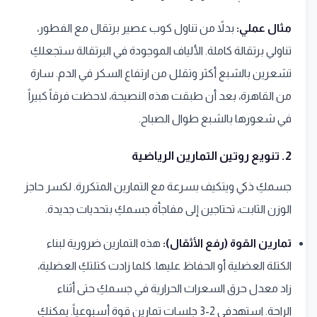
مثال عملي:
بدلاً من تناول كوب عصير برتقال مع الفطور،
تناولي برتقالة كاملة. الألياف الموجودة في البرتقالة ستجعلكِ
تشعرين بالشبع أكثر وتقلل من ارتفاع السكر في الدم. سارة
من القاهرة، بعد أن طبقت هذه النصيحة، لاحظت فرقاً كبيراً
في شعورها بالشبع طوال الصباح.
2. تنويع روتين التمارين الرياضية
جسمكِ ذكي ويتكيف بسرعة مع التمارين المتكررة. لكسر حاجز
الوزن الثابت، تحتاجين إلى مفاجأة جسمكِ بتحديات جديدة.
تمارين القوة (رفع الأثقال):
هذه التمارين ضرورية لبناء
الكتلة العضلية أو الحفاظ عليها. كلما زادت كتلتكِ العضلية،
زاد معدل حرق السعرات الحرارية في جسمكِ حتى أثناء
الراحة. استهدفي 2-3 جلسات تمارين قوة أسبوعياً. يمكنكِ