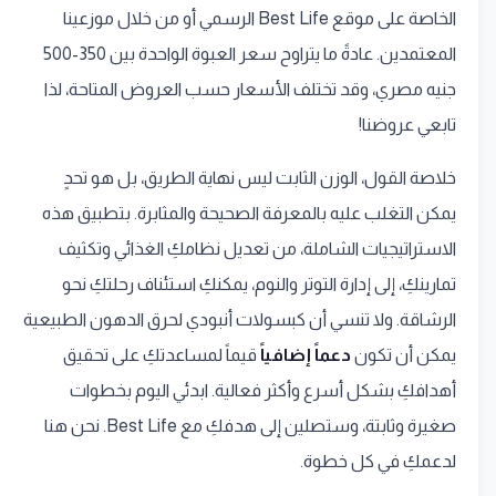
الخاصة على موقع Best Life الرسمي أو من خلال موزعينا
المعتمدين. عادةً ما يتراوح سعر العبوة الواحدة بين 350-500
جنيه مصري، وقد تختلف الأسعار حسب العروض المتاحة، لذا
تابعي عروضنا!
خلاصة القول، الوزن الثابت ليس نهاية الطريق، بل هو تحدٍ
يمكن التغلب عليه بالمعرفة الصحيحة والمثابرة. بتطبيق هذه
الاستراتيجيات الشاملة، من تعديل نظامكِ الغذائي وتكثيف
تمارينكِ، إلى إدارة التوتر والنوم، يمكنكِ استئناف رحلتكِ نحو
الرشاقة. ولا تنسي أن كبسولات أنبودي لحرق الدهون الطبيعية
يمكن أن تكون
دعماً إضافياً
قيماً لمساعدتكِ على تحقيق
أهدافكِ بشكل أسرع وأكثر فعالية. ابدئي اليوم بخطوات
صغيرة وثابتة، وستصلين إلى هدفكِ مع Best Life. نحن هنا
لدعمكِ في كل خطوة.