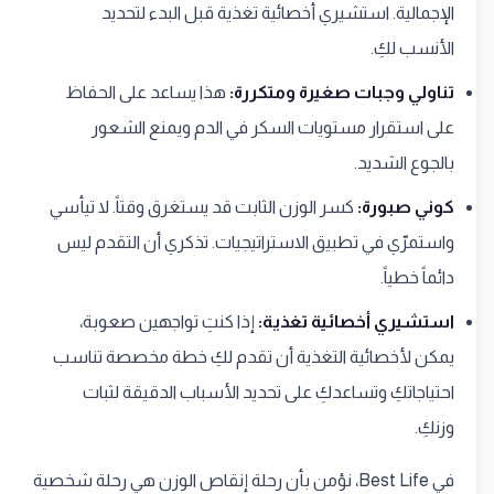
الإجمالية. استشيري أخصائية تغذية قبل البدء لتحديد
الأنسب لكِ.
تناولي وجبات صغيرة ومتكررة:
هذا يساعد على الحفاظ
على استقرار مستويات السكر في الدم ويمنع الشعور
بالجوع الشديد.
كوني صبورة:
كسر الوزن الثابت قد يستغرق وقتاً. لا تيأسي
واستمرّي في تطبيق الاستراتيجيات. تذكري أن التقدم ليس
دائماً خطياً.
استشيري أخصائية تغذية:
إذا كنتِ تواجهين صعوبة،
يمكن لأخصائية التغذية أن تقدم لكِ خطة مخصصة تناسب
احتياجاتكِ وتساعدكِ على تحديد الأسباب الدقيقة لثبات
وزنكِ.
في Best Life، نؤمن بأن رحلة إنقاص الوزن هي رحلة شخصية