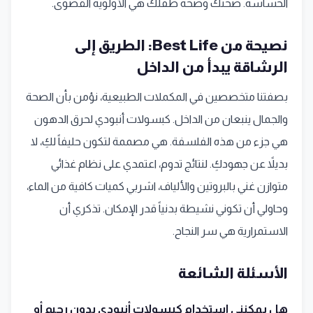
الحساسة. صحتك وصحة طفلك هي الأولوية القصوى.
نصيحة من Best Life: الطريق إلى
الرشاقة يبدأ من الداخل
بصفتنا متخصصين في المكملات الطبيعية، نؤمن بأن الصحة
والجمال ينبعان من الداخل. كبسولات أنبودي لحرق الدهون
هي جزء من هذه الفلسفة. هي مصممة لتكون حليفاً لكِ، لا
بديلاً عن جهودكِ. لنتائج تدوم، اعتمدي على نظام غذائي
متوازن غني بالبروتين والألياف، اشربي كميات كافية من الماء،
وحاولي أن تكوني نشيطة بدنياً قدر الإمكان. تذكري أن
الاستمرارية هي سر النجاح.
الأسئلة الشائعة
هل يمكنني استخدام كبسولات أنبودي بدون رجيم أو