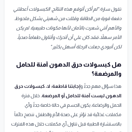
تقول سارة:
"لم أكن أتوقع هذه النتائج. الكبسولات أعطتني
دفعة قوية من الطاقة وقللت من شهيتي بشكل ملحوظ.
والأهم أنني شعرت بالأمان لأنها مكونات طبيعية. لم يكن
الأمر سهلاً، فقد كان علي أن أتحرك وأتناول طعاماً صحياً،
لكن أنبودي جعلت الرحلة أسهل بكثير."
هل كبسولات حرق الدهون آمنة للحامل
والمرضعة؟
هذا سؤال مهم جداً، و
إجابتنا قاطعة: لا، كبسولات حرق
الدهون ليست آمنة للحامل أو المرضعة.
خلال فترة
الحمل والرضاعة، يكون الجسم في حالة خاصة جداً، وأي
مكملات غذائية قد تؤثر على صحة الأم والطفل. ننصح دائماً
بالاستشارة الطبية قبل تناول أي مكملات خلال هذه الفترات