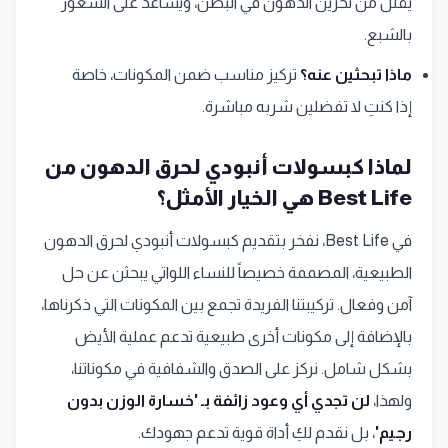
يقلل من تخزين الدهون في البطن، ويساعد على الشعور
بالشبع.
ماذا تبحثين عنه؟
تركيز مناسب ضمن المكونات، خاصة
إذا كنتِ لا تفضلين شربه مباشرة.
لماذا كبسولات أنبودي لحرق الدهون من
Best Life هي الخيار الأمثل؟
في Best Life، نفخر بتقديم كبسولات أنبودي لحرق الدهون
الطبيعية، المصممة خصيصاً للنساء اللواتي يبحثن عن حل
آمن وفعال. تركيبتنا الفريدة تجمع بين المكونات التي ذكرناها،
بالإضافة إلى مكونات أخرى طبيعية تدعم عملية الأيض
بشكل شامل. نركز على الصدق والشفافية في مكوناتنا،
ولهذا،
لن تجدي أي وعود زائفة بـ 'خسارة الوزن بدون
رجيم'
، بل نقدم لكِ أداة قوية تدعم جهودك.