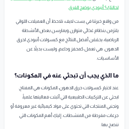
لحالتكِ؟ أنبودي يوضح الفرق
من واقع خبرتنا في بست لايف، نلاحظ أن العميلات اللواتي
يلتزمن بنظام غذائي متوازن ويمارسن بعض الأنشطة
الرياضية، يحققن أفضل النتائج مع كبسولات أنبودي لحرق
الدهون. هي تعمل كمحفز وداعم، وليست بديلاً عن
الأساسيات.
ما الذي يجب أن تبحثي عنه في المكونات؟
عند اختيار كبسولات حرق الدهون، المكونات هي المفتاح.
ابحثي عن التركيبات الطبيعية التي أثبتت فعاليتها علمياً،
وتجنبي المنتجات التي تحتوي على مواد كيميائية غير معروفة أو
جرعات مفرطة من المنشطات. إليكِ أهم المكونات التي
ننصح بها: