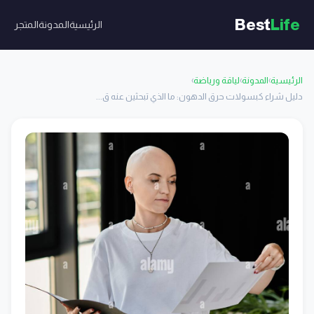
Best
Life
الرئيسية
المدونة
المتجر
الرئيسية
›
المدونة
›
لياقة ورياضة
›
دليل شراء كبسولات حرق الدهون: ما الذي تبحثين عنه ق...