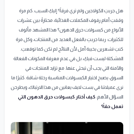
هل جربتِ الكولاجين ولم تري فرقاً؟ إليكِ السبب. كم مرة
وقفتِ أمام رفوف المكملات الغذائية، محتارةً بين عشرات
الأنواع من كبسولات حرق الدهون؟ هذا المشهد مألوف
للكثيرات. ربما جربتِ بالفعل العديد من المنتجات، وكل مرة
كنتِ تشعرين بخيبة أمل لأن النتائج لم تكن كما توقعتِ.
المشكلة ليست فيكِ، بل في عدم معرفة المكونات الفعالة
والآمنة التي يجب أن تبحثي عنها. مع تزايد المنتجات في
السوق، يصبح اختيار الكبسولات المناسبة رحلة شاقة. كثيرًا ما
نرى عميلاتنا في بست لايف يعانين من هذا الارتباك، ويطرحن
السؤال الأهم:
كيف أختار كبسولات حرق الدهون التي
تعمل حقاً؟