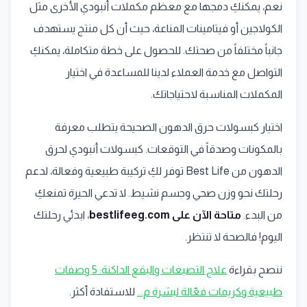
نعم، يمكنكِ دمجها مع معظم مكملات أنبودي الأخرى مثل
الكولاجين أو فيتامينات المناعة، حيث أن كل منتج يستهدف
جانباً مختلفاً من صحتك. للحصول على خطة متكاملة، يمكنكِ
التواصل مع خدمة العملاء لدينا للمساعدة في اختيار
المكملات المناسبة لاحتياجاتك.
اختيار كبسولات حرق الدهون الصحيحة يتطلب معرفة
بالمكونات وصدقاً في التوقعات. كبسولات أنبودي لحرق
الدهون من Best Life توفر لكِ تركيبة طبيعية وفعالة، لدعم
رحلتك نحو وزن صحي وجسم نشيط. لا تدعي الحيرة تمنعكِ
من البدء.
متاحة الآن على bestlifeeg.com
، ابدئي رحلتك
اليوم! فالصحة لا تنتظر.
ننصح بقراءة
علاج التصبغات والبقع الداكنة: 5 وصفات
طبيعية وكريمات فعّالة لبشرة م...
للاستفادة أكثر.