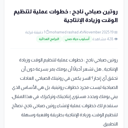
روتين صباحي ناجح : خطوات عملية لتنظيم
الوقت وزيادة الإنتاجية
📅 19 November 2025
✍️ mohamed rashad
⏱️ 1 دقيقة قراءة
👁️ 428 مشاهدة
أسلوب حياة صحي
البرامج الغذائية
روتين صباحي ناجح : خطوات عملية لتنظيم الوقت وزيادة
الإنتاجية , هل تشعر أحيانًا أن يومك يمر بسرعة دون أن
تحقق أي إنجاز؟ السر يكمن في روتينك الصباحي. العادات
الصباحية ليست مجرد خطوات روتينية، بل هي الأساس الذي
يبني يومك ويحدد مستوى إنتاجيتك وتركيزك. في هذا المقال،
سنقدم لك خطوات عملية لإنشاء روتين صباحي ناجح، نصائح
لتنظيم الوقت، وزيادة الإنتاجية بطريقة واقعية وسهلة
التطبيق.