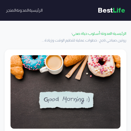
Best
Life
الرئيسية
المدونة
المتجر
الرئيسية
›
المدونة
›
أسلوب حياة صحي
›
روتين صباحي ناجح : خطوات عملية لتنظيم الوقت وزيادة...