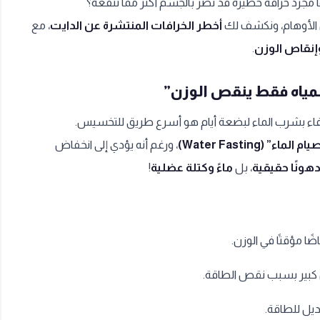
 مجرد خرافة خطيرة قد تضر بالجسم أكثر مما تنفعه؟
 الأوهام، ونكشف لك
أخطر الخرافات المنتشرة عن الدايت
، مع
وإنقاص الوزن
.
المياه فقط ينقص الوزن”
كتفاء بشرب الماء لبضعة أيام هو أسرع طريق للتخسيس.
م الماء” (Water Fasting)
، ورغم أنه يؤدي إلى انخفاض
هونًا حقيقية
، بل
ماءً وكتلة عضلية
!
ا مؤقتًا في الوزن.
بير بسبب نقص الطاقة.
يل للطاقة.