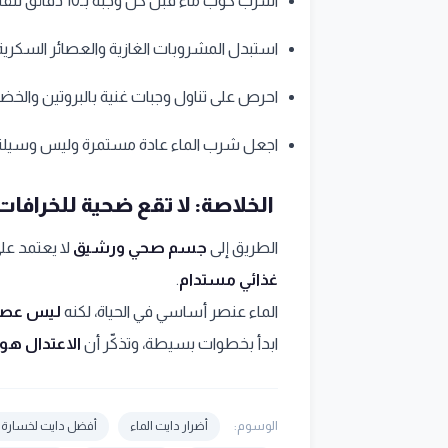
اشرب كوب ماء قبل كل وجبة بـ10 دقائق لتقليل الشهية.
استبدل المشروبات الغازية والعصائر السكرية 
احرص على تناول وجبات غنية بالبروتين والخضر
اجعل شرب الماء عادة مستمرة وليس وسيلة
الخلاصة: لا تقع ضحية للخرافات
الطريق إلى
جسم صحي ورشيق
لا يعتمد عل
غذائي مستدام
.
الماء عنصر أساسي في الحياة، لكنه
ليس عصا
ابدأ بخطوات بسيطة، وتذكّر أن
الاعتدال هو 
الوسوم:
أضرار دايت الماء
أفضل دايت لخسارة 