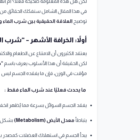
لكن هل هذه المعلومة صحيحة فعلًا؟ أم أنها
في هذا المقال الشامل سنفكك الحقائق من
توضيح
العلاقة الحقيقية بين شرب الماء 
أولاً: الخرافة الأشهر – “شرب 
يعتقد الكثيرون أن الامتناع عن الطعام والا
لكن الحقيقة أن هذا الأسلوب يعرف باسم
“صيا
مؤقت في الوزن، فإن ما يفقده الجسم ليس
د
ما يحدث فعليًا عند شرب الماء فقط :
يفقد الجسم السوائل بسرعة مما يُظهر انخفاضً
يتباطأ
معدل الأيض (Metabolism)
بشكل ك
يبدأ الجسم في استهلاك العضلات كمصدر بد