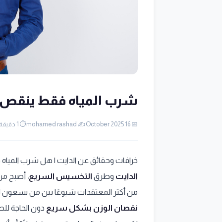
شرب المياه فقط ينقص 
📅 16 October 2025
✍️ mohamed rashad
⏱️ 1 دقيقة قراءة
خرافات وحقائق عن الدايت | هل شرب المياه ف
الدايت
وطرق
التخسيس السريع
، أصبح من
من أكثر المعتقدات شيوعًا بين من يسعون ل
نقصان الوزن بشكل سريع
دون الحاجة للطع