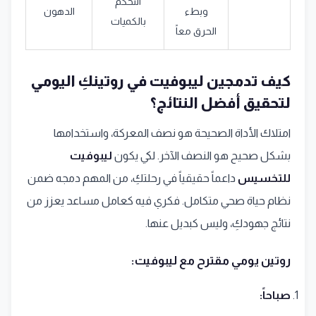
التحكم
وبطء
الدهون
بالكميات
الحرق معاً
كيف تدمجين ليبوفيت في روتينكِ اليومي
لتحقيق أفضل النتائج؟
امتلاك الأداة الصحيحة هو نصف المعركة، واستخدامها
بشكل صحيح هو النصف الآخر. لكي يكون
ليبوفيت
للتخسيس
داعماً حقيقياً في رحلتكِ، من المهم دمجه ضمن
نظام حياة صحي متكامل. فكري فيه كعامل مساعد يعزز من
نتائج جهودكِ، وليس كبديل عنها.
روتين يومي مقترح مع ليبوفيت:
صباحاً: