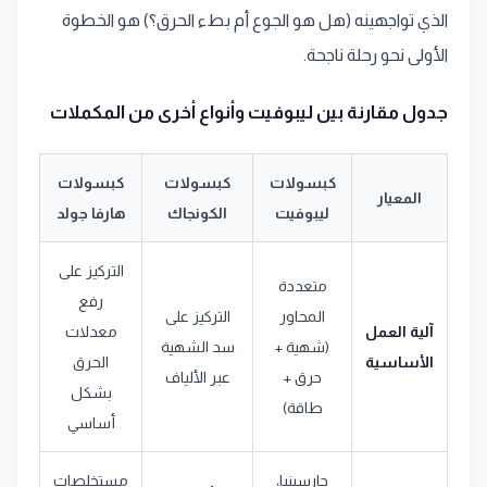
الذي تواجهينه (هل هو الجوع أم بطء الحرق؟) هو الخطوة
الأولى نحو رحلة ناجحة.
جدول مقارنة بين ليبوفيت وأنواع أخرى من المكملات
كبسولات
كبسولات
كبسولات
المعيار
ليبوفيت
الكونجاك
هارفا جولد
التركيز على
متعددة
رفع
المحاور
التركيز على
آلية العمل
معدلات
(شهية +
سد الشهية
الأساسية
الحرق
حرق +
عبر الألياف
بشكل
طاقة)
أساسي
جارسينيا،
مستخلصات