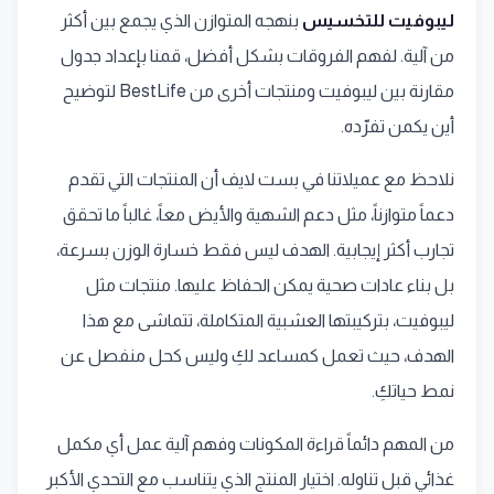
ليبوفيت للتخسيس
بنهجه المتوازن الذي يجمع بين أكثر
من آلية. لفهم الفروقات بشكل أفضل، قمنا بإعداد جدول
مقارنة بين ليبوفيت ومنتجات أخرى من BestLife لتوضيح
أين يكمن تفرّده.
نلاحظ مع عميلاتنا في بست لايف أن المنتجات التي تقدم
دعماً متوازناً، مثل دعم الشهية والأيض معاً، غالباً ما تحقق
تجارب أكثر إيجابية. الهدف ليس فقط خسارة الوزن بسرعة،
بل بناء عادات صحية يمكن الحفاظ عليها. منتجات مثل
ليبوفيت، بتركيبتها العشبية المتكاملة، تتماشى مع هذا
الهدف، حيث تعمل كمساعد لكِ وليس كحل منفصل عن
نمط حياتكِ.
من المهم دائماً قراءة المكونات وفهم آلية عمل أي مكمل
غذائي قبل تناوله. اختيار المنتج الذي يتناسب مع التحدي الأكبر