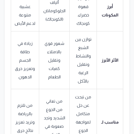
ألياف
أبرز
قهوة
عشبية
الجلوكومانان
المكونات
خضراء،
متنوعة
(الكونجاك)
كونجاك
لدعم الأيض
توازن بين
شعور قوي
زيادة في
الشبع
بالامتلاء
طاقة
والنشاط
الأثر الأبرز
وتقليل
الجسم
وتقليل
كميات
وتعزيز حرق
الرغبة
الطعام
الدهون
بالأكل
من تبحث
من تعاني
عن حل
من تلتزم
من الجوع
متكامل
بالرياضة
الشديد وتجد
مناسب لـ
لمواجهة
وتريد تعزيز
صعوبة في
الجوع
نتائج حرق