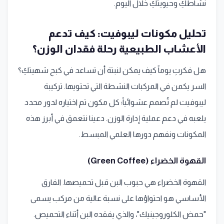
نشاطكِ وحيويتكِ خلال اليوم.
تحليل مكونات ليبوفيت: كيف تدعم
الأعشاب الطبيعية رحلة فقدان الوزن؟
هل فكرتِ يوماً كيف يمكن لنبتة أن تساعد في كبح شهيتكِ؟
السر يكمن في المركبات النشطة التي تحتويها. تركيبة
ليبوفيت لم تُصمم عشوائياً؛ كل مكون تم اختياره لدور محدد
يلعبه في دعم عملية إدارة الوزن. دعينا نتعمق في أبرز هذه
المكونات ونفهم دورها العلمي المبسط.
القهوة الخضراء (Green Coffee)
القهوة الخضراء هي حبوب البن قبل تحميصها. الفارق
الأساسي هو احتواؤها على نسبة عالية من مركب يسمى
"حمض الكلوروجينيك"، والذي يفقده البن أثناء التحميص.