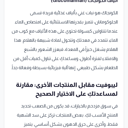
ألياف الكونجاك (Glucomannan)
الكونجاك هو نبات غني بألياف غذائية فريدة تسمى
الجلوكومانان، تتميز بقدرتها الاستثنائية على امتصاص الماء.
عندما تتناولين كبسولة تحتوي على هذه الألياف مع كوب من
الماء، تتمدد في معدتكِ وتتحول لمادة شبيهة بالهلام. هذا
الهلام يشغل حيزاً في المعدة، فيعزز الشعور بالشبع
والامتلاء لفترة أطول، ويساعدكِ على تناول كميات أقل من
الطعام بشكل طبيعي. إنها آلية فيزيائية بسيطة وفعالة جداً.
ليبوفيت مقابل المنتجات الأخرى: مقارنة
لمساعدتكِ على الاختيار الصحيح
في سوق مزدحم بالخيارات، قد يكون من الصعب تحديد
المنتج الأنسب لكِ. بعض المنتجات تركز على سد الشهية
فقط، وأخرى على حرق الدهون بشكل أساسي. يتميز