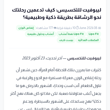
ليبوفيت للتخسيس: كيف تدعمين رحلتك
نحو الرشاقة بطريقة ذكية وطبيعية؟
📅 08 June 2026
⏱️ 10 دقيقة قراءة
👁️ 177 مشاهدة
إنقاص الوزن
Lipo Fit
Lipo Fit نقط أعشاب
أعشاب وحلول طبيعية
المكملات الغذائية
بيست لايف
ليبوفيت للتخسيس
—
آخر تحديث: 23 أكتوبر 2023
كثيرات منا يمررن بتلك اللحظة أمام المرآة، حين نشعر أن
رحلة إنقاص الوزن معركة مستمرة مع الجوع والرغبة في
تناول الطعام. أنتِ لستِ وحدكِ. الشعور بالحرمان هو ما
يجعل أغلب محاولاتنا صعبة. لكن ماذا لو كان هناك نهج أكثر
ذكاءً؟ نهج يساعدك على الشعور بالسيطرة، ويدعم
مجهودك بطريقة طبيعية وآمنة. هذا المقال ليس عن