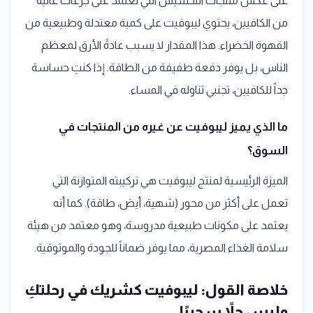
على عكس منتجات التخسيس التي تعتمد على جرعات عالية
من الكافيين، يحتوي ليبوفيت على كمية معتدلة وطبيعية من
القهوة الخضراء. هذا المقدار لا يسبب عادةً الأرق لمعظم
الناس، بل يوفر دفعة طفيفة من الطاقة. إذا كنتِ حساسة
جداً للكافيين، تجنبي تناوله في المساء.
ما الذي يميز ليبوفيت عن غيره من المنتجات في
السوق؟
الميزة الرئيسية لمنتج ليبوفيت هي تركيبته المتوازنة التي
تعمل على أكثر من محور (شهية، أيض، طاقة). كما أنه
يعتمد على مكونات طبيعية مدروسة، وهو معتمد من هيئة
سلامة الغذاء المصرية، مما يوفر ضماناً للجودة والموثوقية.
خلاصة القول: ليبوفيت كشريك في رحلتكِ
وليس حلاً سحريًا