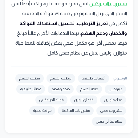
مشروب الديتوكس
ليس مجرد موضة عابرة، ولكنه أيضاً ليس
السحر الذي يزيل السموم من جسمك. فوائده الحقيقية
تكمن في
تعزيز الترطيب، تحسين استهلاك الفواكه
والخضار، ودعم الهضم
، بينما الادعاءات الأخرى غالباً مبالغ
فيها. بمعنى آخر: هو مكمل صحي يمكن إضافته لنمط حياة
متوازن، وليس بديل عن نظام صحي كامل.
الوسوم:
أعشاب طبيعية
ترطيب الجسم
تنظيف الجسم
ديتوكس
صحة الجسم
صحة وهضم
عصائر طبيعية
غذاء متوازن
فقدان الوزن
فوائد الديتوكس
مشروب صحي
مشروبات الفاكهة
موضة صحية
نظام غذائي صحي