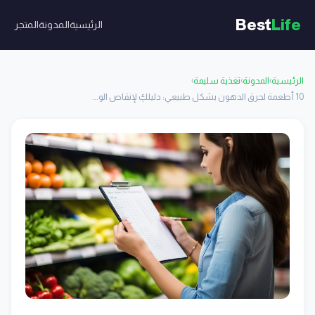
Best
Life
الرئيسية
المدونة
المتجر
الرئيسية
›
المدونة
›
تغذية سليمة
›
10 أطعمة لحرق الدهون بشكل طبيعي: دليلكِ لإنقاص الو...