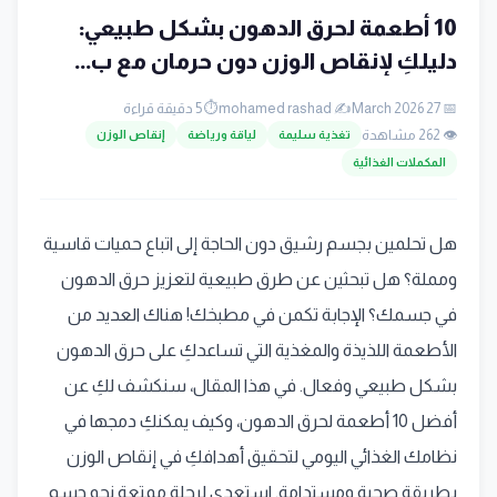
10 أطعمة لحرق الدهون بشكل طبيعي:
دليلكِ لإنقاص الوزن دون حرمان مع ب...
📅 27 March 2026
✍️ mohamed rashad
⏱️ 5 دقيقة قراءة
👁️ 262 مشاهدة
تغذية سليمة
لياقة ورياضة
إنقاص الوزن
المكملات الغذائية
هل تحلمين بجسم رشيق دون الحاجة إلى اتباع حميات قاسية
ومملة؟ هل تبحثين عن طرق طبيعية لتعزيز حرق الدهون
في جسمك؟ الإجابة تكمن في مطبخك! هناك العديد من
الأطعمة اللذيذة والمغذية التي تساعدكِ على حرق الدهون
بشكل طبيعي وفعال. في هذا المقال، سنكشف لكِ عن
أفضل 10 أطعمة لحرق الدهون، وكيف يمكنكِ دمجها في
نظامك الغذائي اليومي لتحقيق أهدافكِ في إنقاص الوزن
بطريقة صحية ومستدامة. استعدي لرحلة ممتعة نحو جسم