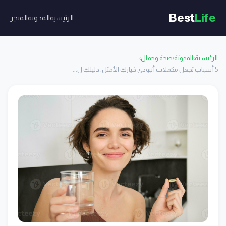
Best
Life
الرئيسية
المدونة
المتجر
الرئيسية
›
المدونة
›
صحة وجمال
›
5 أسباب تجعل مكملات أنبودي خياركِ الأمثل: دليلكِ ل...