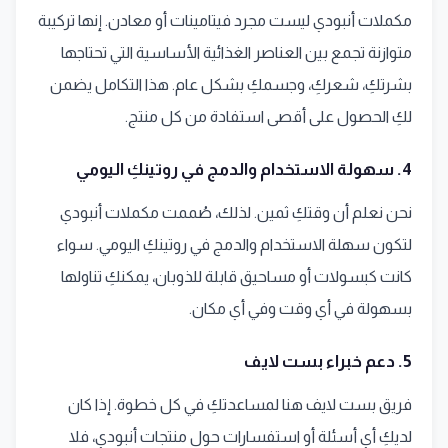
مكملات أنبودي ليست مجرد فيتامينات أو معادن. إنها تركيبة
متوازنة تجمع بين العناصر الغذائية الأساسية التي تحتاجها
بشرتكِ، شعركِ، وجسمكِ بشكل عام. هذا التكامل يضمن
لكِ الحصول على أقصى استفادة من كل منتج.
4. سهولة الاستخدام والدمج في روتينكِ اليومي
نحن نعلم أن وقتكِ ثمين. لذلك، صُممت مكملات أنبودي
لتكون سهلة الاستخدام والدمج في روتينكِ اليومي. سواء
كانت كبسولات أو مساحيق قابلة للذوبان، يمكنكِ تناولها
بسهولة في أي وقت وفي أي مكان.
5. دعم خبراء بست لايف
فريق بست لايف هنا لمساعدتكِ في كل خطوة. إذا كان
لديكِ أي أسئلة أو استفسارات حول منتجات أنبودي، فلا