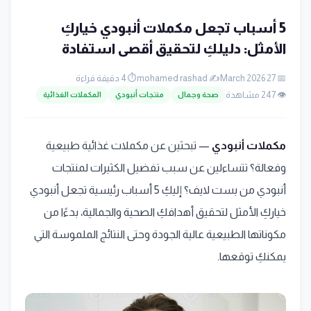
5 أسباب تجعل مكملات أنبودي خياركِ
الأمثل: دليلكِ لتحقيق أقصى استفادة
📅 27 March 2026
✍️ mohamed rashad
⏱️ 4 دقيقة قراءة
👁️ 247 مشاهدة
صحة وجمال
منتجات أنبودي
المكملات الغذائية
مكملات أنبودي
— تبحثين عن مكملات غذائية طبيعية
وفعالة؟ تتساءلين عن سبب تفضيل الكثيرات لمنتجات
أنبودي من بست لايف؟ إليكِ 5 أسباب رئيسية تجعل أنبودي
خياركِ الأمثل لتحقيق أهدافكِ الصحية والجمالية، بدءًا من
مكوناتها الطبيعية عالية الجودة وحتى النتائج الملموسة التي
يمكنكِ توقعها.