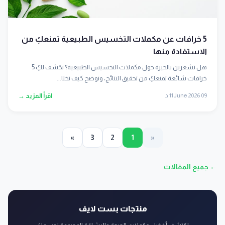
5 خرافات عن مكملات التخسيس الطبيعية تمنعكِ من
الاستفادة منها
هل تشعرين بالحيرة حول مكملات التخسيس الطبيعية؟ نكشف لكِ 5
خرافات شائعة تمنعكِ من تحقيق النتائج، ونوضح كيف تختا...
09 June 2026
11 د
اقرأ المزيد →
»
3
2
1
«
← جميع المقالات
منتجات بست لايف