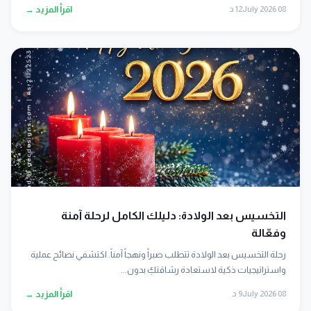
08 July 2026
12 د
اقرأ المزيد →
التخسيس بعد الولادة: دليلك الكامل لرحلة آمنة
وفعّالة
رحلة التخسيس بعد الولادة تتطلب صبراً ونهجاً آمناً. اكتشفي نصائح عملية
واستراتيجيات ذكية لاستعادة رشاقتكِ بدون...
08 July 2026
9 د
اقرأ المزيد →