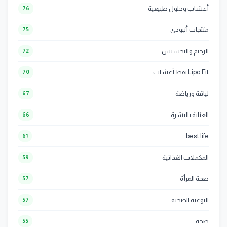
أعشاب وحلول طبيعية
76
منتجات أنبودي
75
الرجيم والتخسيس
72
Lipo Fit نقط أعشاب
70
لياقة ورياضة
67
العناية بالبشرة
66
best life
61
المكملات الغذائية
59
صحة المرأة
57
التوعية الصحية
57
صحة
55