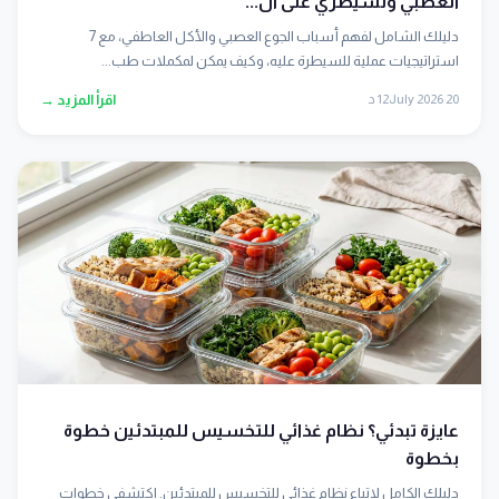
العصبي وتسيطري على ال...
دليلك الشامل لفهم أسباب الجوع العصبي والأكل العاطفي، مع 7
استراتيجيات عملية للسيطرة عليه، وكيف يمكن لمكملات طب...
20 July 2026
12 د
اقرأ المزيد →
عايزة تبدئي؟ نظام غذائي للتخسيس للمبتدئين خطوة
بخطوة
دليلك الكامل لاتباع نظام غذائي للتخسيس للمبتدئين. اكتشفي خطوات