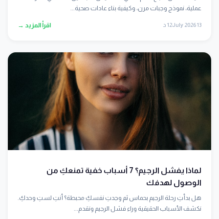
عملية، نموذج وجبات مرن، وكيفية بناء عادات صحية...
13 July 2026
12 د
اقرأ المزيد →
لماذا يفشل الرجيم؟ 7 أسباب خفية تمنعكِ من
الوصول لهدفك
هل بدأتِ رحلة الرجيم بحماس ثم وجدتِ نفسكِ محبطة؟ أنتِ لستِ وحدكِ.
نكشف الأسباب الحقيقية وراء فشل الرجيم ونقدم...