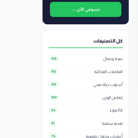
تسوقي الآن →
كل التصنيفات
صحة وجمال
168
المكملات الغذائية
155
أسلوب حياة صحي
105
إنقاص الوزن
100
Lipo Fit
99
تغذية سليمة
91
أعشاب وحلول طبيعية
76