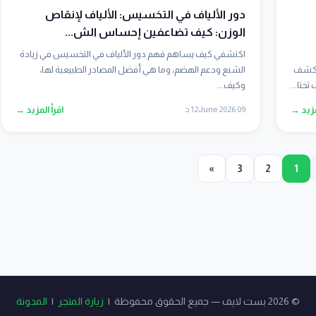
دور الألياف في التخسيس: الألياف لإنقاص
الوزن: كيف تضاعفين إحساس الش...
اكتشفي كيف يساهم فهم دور الألياف في التخسيس في زيادة
 نكشف
الشبع ودعم الهضم، وما هي أفضل المصادر الطبيعية لها،
وكيف...
مزيد →
09 June 2026
12 د
اقرأ المزيد →
»
3
2
1
© 2026 بست لايف — جميع الحقوق محفوظة |
زيارة المتجر
|
المدونة