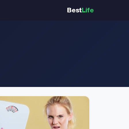
Best
Life