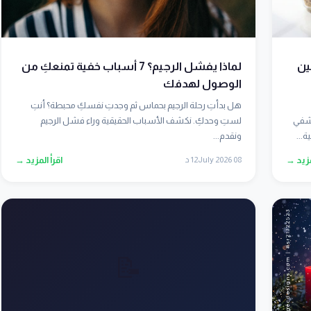
ين
لماذا يفشل الرجيم؟ 7 أسباب خفية تمنعكِ من
الوصول لهدفك
هل بدأتِ رحلة الرجيم بحماس ثم وجدتِ نفسكِ محبطة؟ أنتِ
تشفي
لستِ وحدكِ. نكشف الأسباب الحقيقية وراء فشل الرجيم
...
ونقدم...
مزيد →
08 July 2026
12 د
اقرأ المزيد →
📝