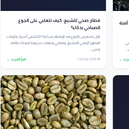
فطار صحي للشبع: كيف تتغلبي على الجوع
آمنة
الصباحي بذكاء؟
هل تشعرين بالجوع بعد الإفطار بساعة؟ اكتشفي أسرار مكونات
في
الفطور الصحي المشبع، وتعلمي وصفات سريعة تمنحك طاقة
..
وتس...
مزيد →
08 July 2026
10 د
اقرأ المزيد →