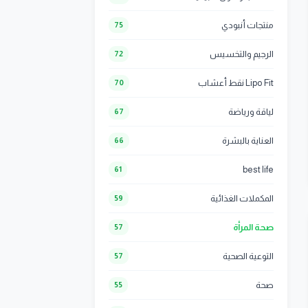
منتجات أنبودي
75
الرجيم والتخسيس
72
Lipo Fit نقط أعشاب
70
لياقة ورياضة
67
العناية بالبشرة
66
best life
61
المكملات الغذائية
59
صحة المرأة
57
التوعية الصحية
57
صحة
55