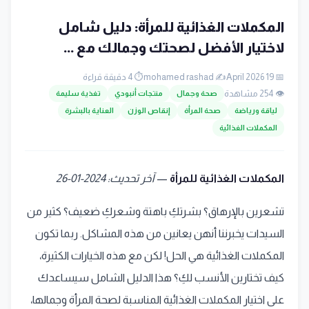
المكملات الغذائية للمرأة: دليل شامل
لاختيار الأفضل لصحتك وجمالك مع ...
📅 19 April 2026
✍️ mohamed rashad
⏱️ 4 دقيقة قراءة
👁️ 254 مشاهدة
صحة وجمال
منتجات أنبودي
تغذية سليمة
لياقة ورياضة
صحة المرأة
إنقاص الوزن
العناية بالبشرة
المكملات الغذائية
المكملات الغذائية للمرأة
—
آخر تحديث: 2024-01-26
تشعرين بالإرهاق؟ بشرتكِ باهتة وشعركِ ضعيف؟ كثير من
السيدات يخبرننا أنهن يعانين من هذه المشاكل. ربما تكون
المكملات الغذائية هي الحل! لكن مع هذه الخيارات الكثيرة،
كيف تختارين الأنسب لكِ؟ هذا الدليل الشامل سيساعدك
على اختيار المكملات الغذائية المناسبة لصحة المرأة وجمالها،