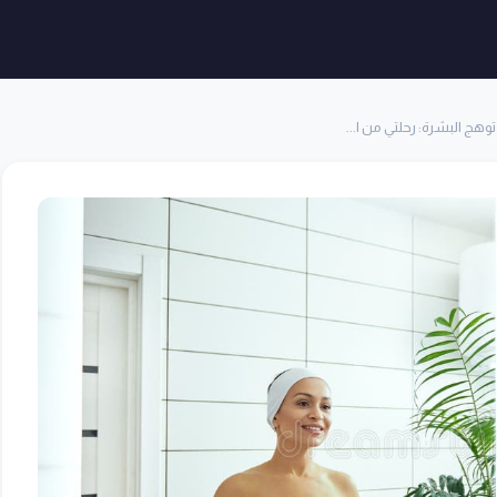
هج البشرة: رحلتي من ا...