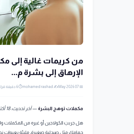
من كريمات غالية إلى مك
الإرهاق إلى بشرة م...
📅 07 May 2026
✍️ mohamed rashad
⏱️ 6 دقيقة قراءة
مكملات توهج البشرة
—
آخر تحديث: 18 أكتوبر 2026
هل جربتِ الكولاجين أو غيره من المكملات ولم
حمامكِ مثل صيدلية صغيرة، مليئة بعبوات ن