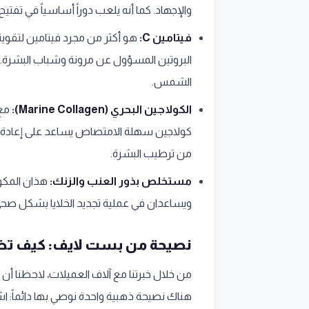
والإجهاد. كما أنه يلعب دوراً أساسياً في تفت
فيتامين C:
هو أكثر من مجرد فيتامين لتقوية
البروتين المسؤول عن مرونة وشباب البشرة. ك
الشمس.
الكولاجين البحري (Marine Collagen):
مع 
كولاجين سهلة الامتصاص يساعد على إعادة بنا
من ترطيب البشرة.
مستخلص بذور العنب والزنك:
هذان المكون
ويساعدان في عملية تجديد الخلايا بشكل صحي، ل
نصيحة من بست لايف: كيف تضا
من خلال خبرتنا مع آلاف العميلات، لاحظنا أن
هناك نصيحة ذهبية واحدة نوصي بها دائماً: اشرب