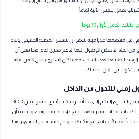
 جميلاً، لكنه لن يغذي الجذور أبداً. الجذور هي التي تحتاج إلى الماء
شرتكِ تعمل بنفس الآلية تماماً.
يلك الكامل لأول 30 يوماً
هي في معظمها خلايا ميتة تنتظر أن تتقشر. المصنع الحقيقي لإنتاج
 من الجلد، لا يمكن الوصول إليها إلا عبر مجرى الدم. هذا يعني أن
الوحيد لتغذيتها. لهذا السبب، مهما كان السيروم غالي الثمن، فإنه
نتاج الكولاجين داخل جسمك.
ل زمني للتحول من الداخل
اسمي ندى، وكنتُ أؤمن بأن الحل يكمن في المنتج السحري القادم الذي سأشتريه. كنت أنفق ما يقرب من 3000
 الأساسية كانت بشرة باهتة، بقع داكنة خفيفة، وشعور دائم بأن
وجهي "متعب". قررت أن أخوض تجربة مختلفة تماماً لمدة 8 أسابيع مع مكملات توهج البشرة من أنبودي، وهذا