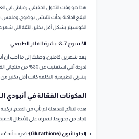
هذا هو وقت التحول الحقيقي. زميلاتي في الع
البقع الداكنة بدأت تتلاشى بوضوح، وملمس 
الكونسيلر بشكل أقل بكثير. الثقة التي شعرت 
الأسبوع 7-8: بشرة الفلتر الطبيعي
بعد شهرين كاملين، وصلتُ إلى ما أحب أن أس
لدرجة أنني استغنيت عن
بشرتي الطبيعية. التكلفة كانت أقل بكثير من 
المكونات الفعّالة في أنبودي ا
هذه النتائج المذهلة لم تأتِ من العدم. تر
الجلد من جذورها. لنتعرف على الأبطال الحقيقي
الجلوتاثيون (Glutathione):
يُعرف بأنه "س