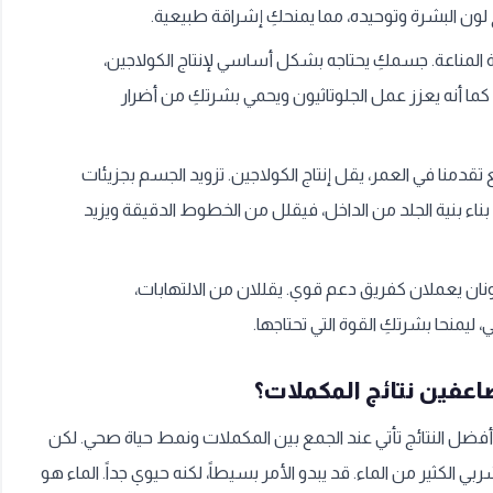
يح لون البشرة وتوحيده، مما يمنحكِ إشراقة طبيعية.
 المناعة. جسمكِ يحتاجه بشكل أساسي لإنتاج الكولاجين،
ما أنه يعزز عمل الجلوتاثيون ويحمي بشرتكِ من أضرار
تقدمنا في العمر، يقل إنتاج الكولاجين. تزويد الجسم بجزيئات
ء بنية الجلد من الداخل، فيقلل من الخطوط الدقيقة ويزيد
ان يعملان كفريق دعم قوي. يقللان من الالتهابات،
يمنحا بشرتكِ القوة التي تحتاجها.
عفين نتائج المكملات؟
 أفضل النتائج تأتي عند الجمع بين المكملات ونمط حياة صحي. لكن
ي الكثير من الماء. قد يبدو الأمر بسيطاً، لكنه حيوي جداً. الماء هو