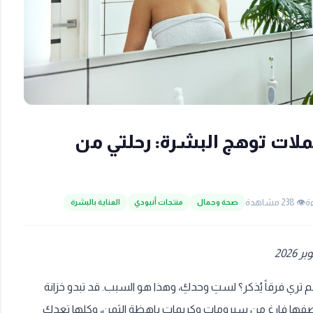
ملات توهج البشرة: رحلتي من
👁️ 238 مشاهدة
صحة وجمال
منتجات أنبودي
العناية بالبشرة
 تري فرقاً يُذكر؟ لستِ وحدكِ، وهذا هو السبب. قد تبدو خزانة
صفها فارغ من سيرومات وكريمات باهظة الثمن، وكلها تعدكِ