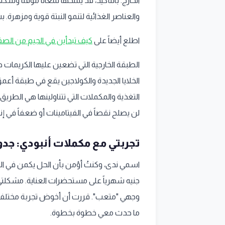
الخارج. بالتأكيد، قد يمنحها لمعاناً مؤقتاً وشكلاً
والعناصر الغذائية لتنمو النبتة قوية ومزهرة. ب
اطلع أيضاً على
كيف تبدأين في الجيم من الصفر: دل
الطبقة الخارجية التي تضعين عليها الكريمات 
الخلايا الجديدة والكولاجين يقع في طبقة أعمق
التغذية والمكملات التي تتناولينها هي الطريق 
لن يصلح نقصاً في الفيتامينات أو ضعفاً في إ
تجربتي مع مكملات أنبودي: جدو
جنيه شهرياً على مستحضرات العناية. مشكلتي
ما حدث معي خطوة بخطوة.