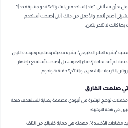
مل بدأن يسألنني: "ماذا تستخدمين لبشرتك؟ تبدو مشرقة جداً!".
بشرتي أصبح أنعم. والأجمل من ذلك، أنني أصبحت أستخدم
بها كانت لا تقدر بثمن.
ميه "بشرة الفلتر الطبيعي". بشرة مضيئة وصافية وموحدة اللون
 80% من منتجاتي القديمة. لم أعد بحاجة لإخفاء العيوب، بل أصبحت أستمتع بإظهار
روتين الكريمات الشهري، والنتائج؟ حقيقية وتدوم.
لتي صنعت الفارق
كيبة مكملات توهج البشرة من أنبودي مصممة بعناية لتستهدف صحة
ين في هذه التركيبة:
يد مضادات الأكسدة". مهمته هي حماية خلاياكِ من التلف