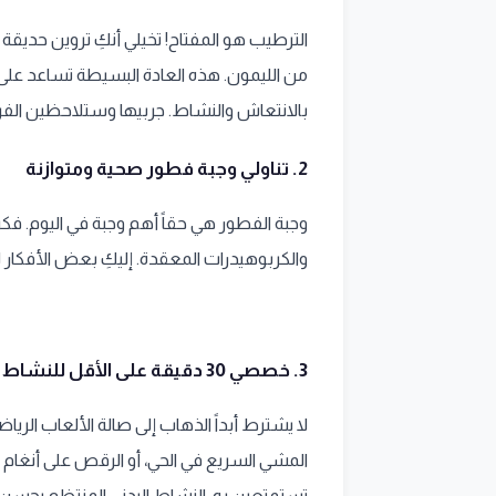
الترطيب هو المفتاح! تخيلي أنكِ تروين حديقة
من الليمون. هذه العادة البسيطة تساعد على 
بالانتعاش والنشاط. جربيها وستلاحظين الفر
2. تناولي وجبة فطور صحية ومتوازنة
وجبة الفطور هي حقاً أهم وجبة في اليوم. فكري
والكربوهيدرات المعقدة. إليكِ بعض الأفكار
3. خصصي 30 دقيقة على الأقل للنشاط البدني
لا يشترط أبداً الذهاب إلى صالة الألعاب الر
المشي السريع في الحي، أو الرقص على أنغام ا
تستمتعين به. النشاط البدني المنتظم يحسن 