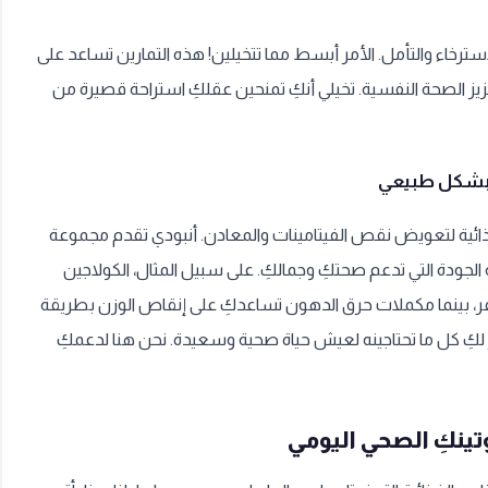
ترخاء والتأمل. الأمر أبسط مما تتخيلين! هذه التمارين تساعد على
عزيز الصحة النفسية. تخيلي أنكِ تمنحين عقلكِ استراحة قصيرة من
ائية لتعويض نقص الفيتامينات والمعادن. أنبودي تقدم مجموعة
الجودة التي تدعم صحتكِ وجمالكِ. على سبيل المثال، الكولاجين
ر، بينما مكملات حرق الدهون تساعدكِ على إنقاص الوزن بطريقة
كِ كل ما تحتاجينه لعيش حياة صحية وسعيدة. نحن هنا لدعمكِ
تينكِ الصحي اليومي