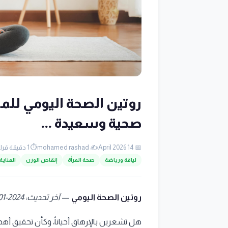
صحية وسعيدة ...
📅 14 April 2026
✍️ mohamed rashad
⏱️ 1 دقيقة قراءة
لياقة ورياضة
صحة المرأة
إنقاص الوزن
العناية
روتين الصحة اليومي
—
آخر تحديث: 2024-01-26
هل تشعرين بالإرهاق أحياناً، وكأن تحقيق أهد