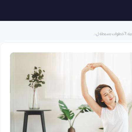
ة ل...