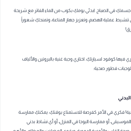
 جسمكِ في الصباح. ابدئي يومكِ بكوب من الماء الفاتر مع شريحة
تنشيط عملية الهضم، وتعزيز جهاز المناعة، وتمنحكِ شعوراً
ق!
 فيها كوقود لسيارتكِ. اختاري وجبة غنية بالبروتين والألياف
 لوجبات فطور صحية:
ياضية! فكري في الأمر كفرصة للاستمتاع بوقتكِ. يمكنكِ ممارسة
لموسيقى، أو ممارسة اليوجا في المنزل، أو أي نشاط بدني
صحة القلب والأوعية الدموية، ويقوي العضلات والعظام، والأهم