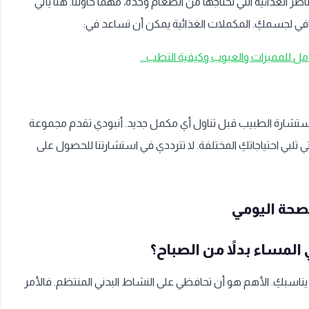
 الغذائية التي نحتاجها من الطعام وحده، مهما حاولنا. هنا يأتي
افي لجسمكِ. المكملات الغذائية يمكن أن تساعد في:
امل للمميزات والعيوب وكيفية التطب...
 استشارة الطبيب قبل تناول أي مكمل جديد. أنبودي تقدم مجموعة
ي تلبي احتياجاتكِ المختلفة. لا تترددي في استشارتنا للحصول على
صحة اليومي
المساء بدلاً من الصباح؟
يناسبكِ. الأهم هو أن تحافظي على النشاط البدني المنتظم. فالأمر