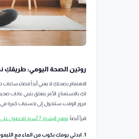
روتين الصحة اليومي: طريقكِ ن
الاهتمام بصحتكِ لا يعني أبداً قضاء ساعات طو
لكِ بالاستمتاع. الأمر يتعلق بتبني عادات صح
مرور الوقت، ستتحول إلى تحسينات كبيرة في ص
اقرأ أيضاً:
توهج البشرة: 7 أسرار للحصول على بشرة مشرقة وصحية طبيعياً مع أنبودي
1. ابدئي يومكِ بكوب من الماء مع الليمون