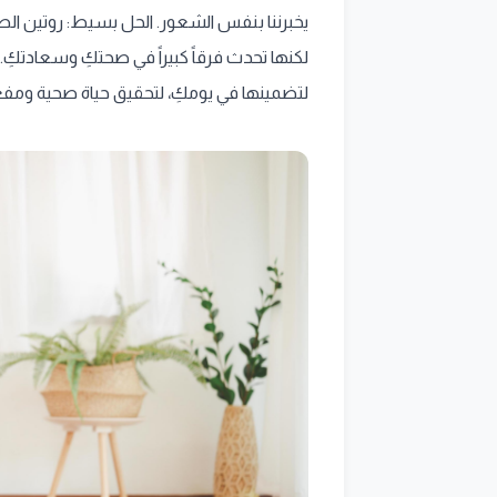
يخبرننا بنفس الشعور. الحل بسيط: روتين ال
لتضمينها في يومكِ، لتحقيق حياة صحية ومفعمة بالحيوية مع Best Life. هيا